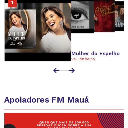
2
1
3
4
Mulher do Espelho
Val Pinheiro
Apoiadores FM Mauá