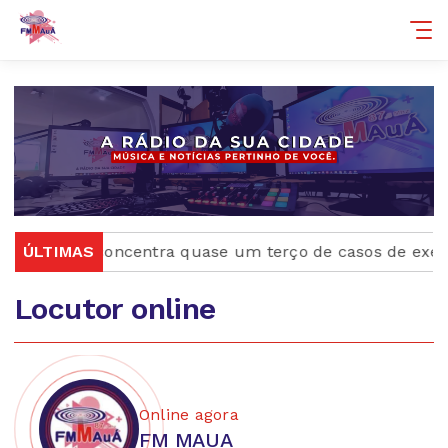
ÚLTIMAS
Rio concentra quase um terço de casos de exercício
Locutor online
Online agora
FM MAUA