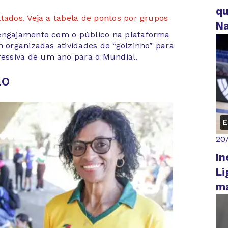
qu
tados. Veja a tabela de pontos por grupos
Na
 engajamento com o público na plataforma
m organizadas atividades de “golzinho” para
essiva de um ano para o Mundial.
ão
E
20
In
Li
m