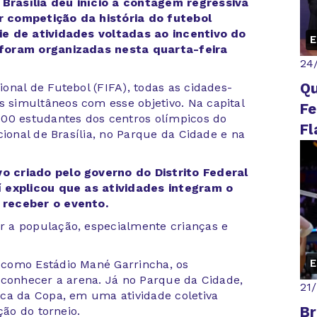
rasília deu início à contagem regressiva
 competição da história do futebol
ie de atividades voltadas ao incentivo do
E
 foram organizadas nesta quarta-feira
24
Qu
onal de Futebol (FIFA), todas as cidades-
simultâneos com esse objetivo. Na capital
Fe
700 estudantes dos centros olímpicos do
Fl
cional de Brasília, no Parque da Cidade e na
 criado pelo governo do Distrito Federal
í explicou que as atividades integram o
 receber o evento.
 a população, especialmente crianças e
E
 como Estádio Mané Garrincha, os
 conhecer a arena. Já no Parque da Cidade,
21
ca da Copa, em uma atividade coletiva
Br
ção do torneio.