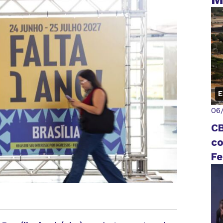
E
06
CB
co
Fe