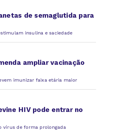
canetas de semaglutida para
estimulam insulina e saciedade
omenda ampliar vacinação
evem imunizar faixa etária maior
evine HIV pode entrar no
o vírus de forma prolongada