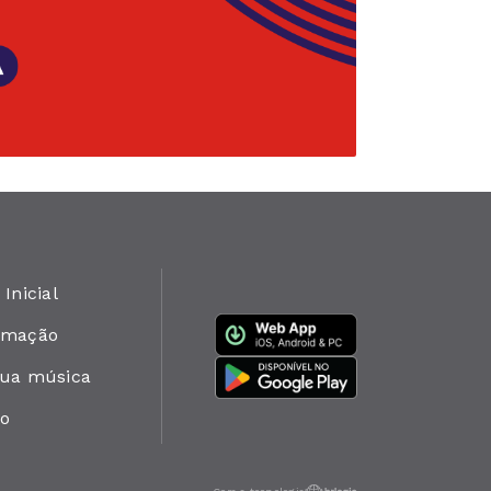
 Inicial
amação
sua música
to