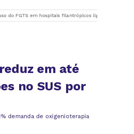
em hospitais filantrópicos ligados ao SUS
Medicament
reduz em até
es no SUS por
a
1% demanda de oxigenioterapia