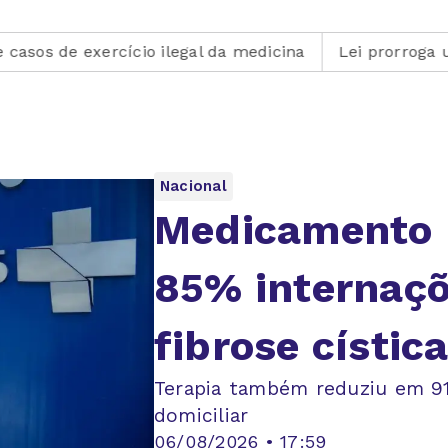
ercício ilegal da medicina
Lei prorroga uso do FGTS 
Nacional
Medicamento 
85% internaçõ
fibrose cístic
Terapia também reduziu em 9
domiciliar
06/08/2026 • 17:59