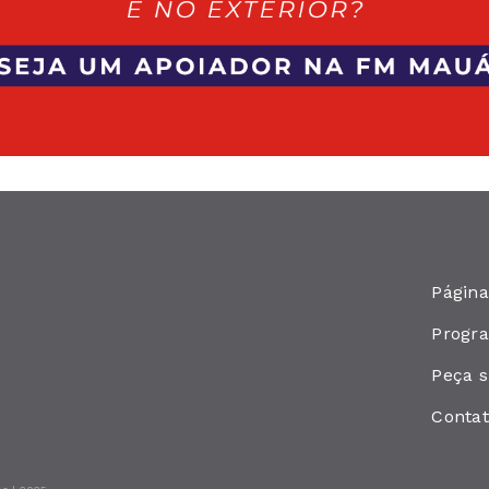
Página
Progr
Peça 
Conta