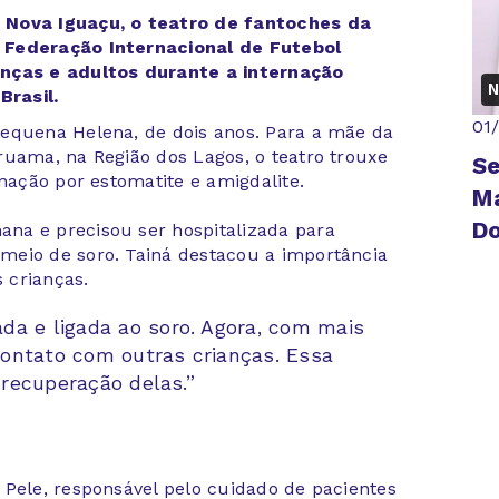
 Nova Iguaçu, o teatro de fantoches da
 Federação Internacional de Futebol
anças e adultos durante a internação
N
rasil.
01
pequena Helena, de dois anos. Para a mãe da
ruama, na Região dos Lagos, o teatro trouxe
Se
rnação por estomatite e amigdalite.
Ma
D
na e precisou ser hospitalizada para
meio de soro. Tainá destacou a importância
s crianças.
a e ligada ao soro. Agora, com mais
 contato com outras crianças. Essa
 recuperação delas.”
 Pele, responsável pelo cuidado de pacientes