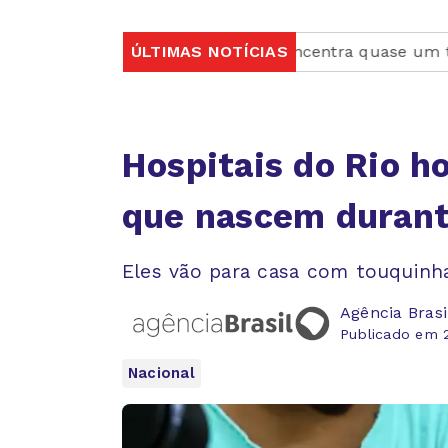
se cística
Rio concentra quase um terço de casos de
ÚLTIMAS NOTÍCIAS
Hospitais do Rio 
que nascem durant
Eles vão para casa com touquinha
Agência Brasi
Publicado em 2
Nacional