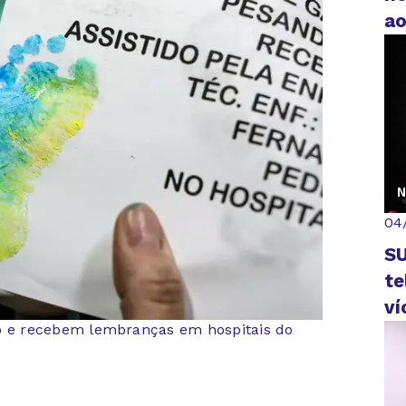
a
N
04
SU
te
ví
 e recebem lembranças em hospitais do