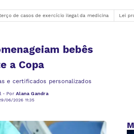
 exercício ilegal da medicina
Lei prorroga uso do FG
homenageiam bebês
e a Copa
s e certificados personalizados
l - Por
Alana Gandra
9/06/2026 11:35
M