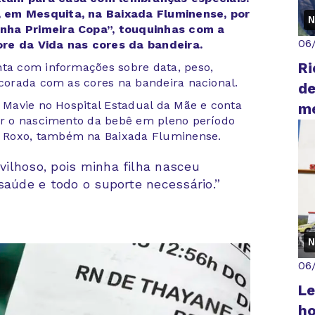
, em Mesquita, na Baixada Fluminense, por
N
inha Primeira Copa”, touquinhas com a
06
ore da Vida nas cores da bandeira.
Ri
nta com informações sobre data, peso,
ecorada com as cores na bandeira nacional.
de
a Mavie no Hospital Estadual da Mãe e conta
me
iar o nascimento da bebê em pleno período
 Roxo, também na Baixada Fluminense.
ilhoso, pois minha filha nasceu
saúde e todo o suporte necessário.”
N
06
Le
ho