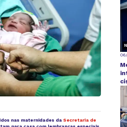
N
06
M
in
cí
cidos nas maternidades da
Secretaria de
tam para casa com lembranças especiais.